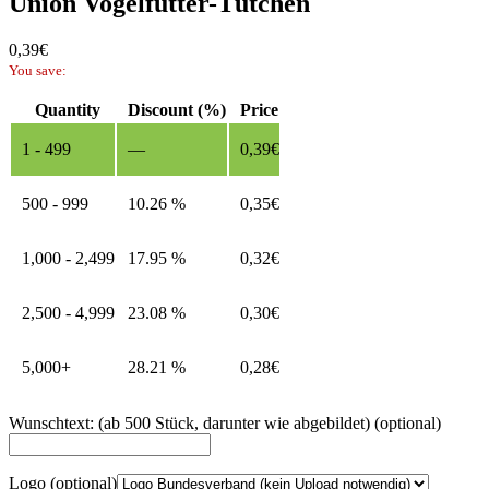
Union Vogelfutter-Tütchen
0,39
€
You save:
Quantity
Discount (%)
Price
1 - 499
—
0,39
€
500 - 999
10.26 %
0,35
€
1,000 - 2,499
17.95 %
0,32
€
2,500 - 4,999
23.08 %
0,30
€
5,000+
28.21 %
0,28
€
Wunschtext: (ab 500 Stück, darunter wie abgebildet)
(optional)
Logo
(optional)