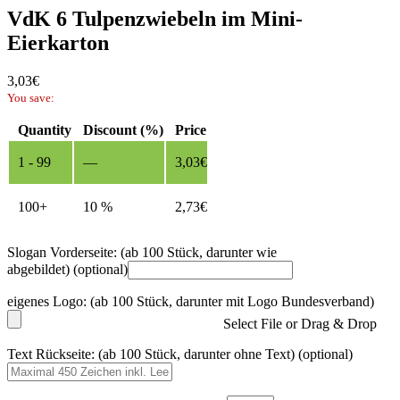
VdK 6 Tulpenzwiebeln im Mini-
Eierkarton
3,03
€
You save:
Quantity
Discount (%)
Price
1 - 99
—
3,03
€
100+
10 %
2,73
€
Slogan Vorderseite: (ab 100 Stück, darunter wie
abgebildet)
(optional)
eigenes Logo: (ab 100 Stück, darunter mit Logo Bundesverband)
Select File or Drag & Drop
Text Rückseite: (ab 100 Stück, darunter ohne Text)
(optional)