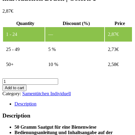
2,87
€
Quantity
Discount (%)
Price
1 - 24
—
2,87
€
25 - 49
5 %
2,73
€
50+
10 %
2,58
€
Samentüte
50
Add to cart
Gramm
Category:
Samentütchen Individuell
-
ohne
Description
individuellen
Druck
Description
|
Ostern
50 Gramm Saatgut für eine Bienenwiese
1
Bedienungsanleitung und Inhaltsangabe auf der
quantity