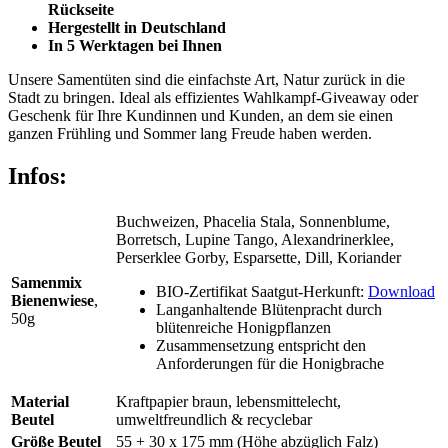
Rückseite
Hergestellt in Deutschland
In 5 Werktagen bei Ihnen
Unsere Samentüten sind die einfachste Art, Natur zurück in die
Stadt zu bringen. Ideal als effizientes Wahlkampf-Giveaway oder
Geschenk für Ihre Kundinnen und Kunden, an dem sie einen
ganzen Frühling und Sommer lang Freude haben werden.
Infos:
Buchweizen, Phacelia Stala, Sonnenblume,
Borretsch, Lupine Tango, Alexandrinerklee,
Perserklee Gorby, Esparsette, Dill, Koriander
Samenmix
BIO-Zertifikat Saatgut-Herkunft:
Download
Bienenwiese
,
Langanhaltende Blütenpracht durch
50g
blütenreiche Honigpflanzen
Zusammensetzung entspricht den
Anforderungen für die Honigbrache
Material
Kraftpapier braun,
lebensmittelecht,
Beutel
umweltfreundlich & recyclebar
Größe Beutel
55 + 30 x 175 mm (Höhe abzüglich Falz)