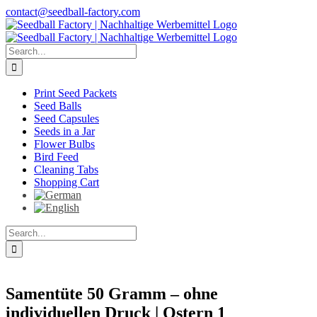
Skip
contact@seedball-factory.com
to
content
Search
for:
Print Seed Packets
Seed Balls
Seed Capsules
Seeds in a Jar
Flower Bulbs
Bird Feed
Cleaning Tabs
Shopping Cart
Search
for:
Samentüte 50 Gramm – ohne
individuellen Druck | Ostern 1