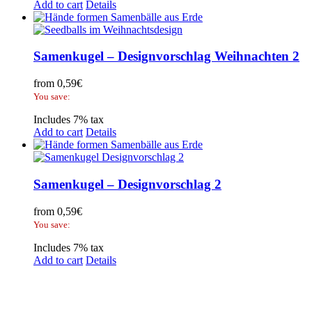
Add to cart
Details
Samenkugel – Designvorschlag Weihnachten 2
from
0,59
€
You save:
Includes 7% tax
Add to cart
Details
Samenkugel – Designvorschlag 2
from
0,59
€
You save:
Includes 7% tax
Add to cart
Details
Legal Disclosure | Terms and Conditions
Privacy Policy
Promotional Seed Packets
Sustainable Giveaways: Advertising that takes root!