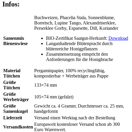
Infos:
Buchweizen, Phacelia Stala, Sonnenblume,
Borretsch, Lupine Tango, Alexandrinerklee,
Perserklee Gorby, Esparsette, Dill, Koriander
Samenmix
BIO-Zertifikat Saatgut-Herkunft:
Download
Bienenwiese
Langanhaltende Blütenpracht durch
blütenreiche Honigpflanzen
Zusammensetzung entspricht den
Anforderungen für die Honigbrache
Material
Pergaminpapier, 100% recyclingfähig,
Tütchen
kompostierbar + Werbeträger aus Pappe
Größe
133×74 mm
Tütchen
Größe
105×74 mm (gefalzt)
Werbeträger
Größe
Gewicht ca. 4 Gramm; Durchmesser ca. 25 mm,
Samenkugel
handgeformt
Lieferzeit
Versand einen Werktag nach der Bestellung
Europaweit kostenloser Versand schon ab 300
Versandkosten
Euro Warenwert.