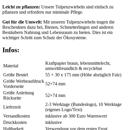
Leicht zu pflanzen:
Unsere Tulpenzwiebeln sind einfach zu
pflanzen und erfordern nur minimale Pflege.
Gut für die Umwelt:
Mit unseren Tulpenzwiebeln tragen die
Beschenkten dazu bei, Bienen, Schmetterlingen und anderen
Bestäubern Nahrung und Lebensraum zu bieten. Dies ist ein
wichtiger Schritt zum Schutz der Ökosysteme.
Infos:
Kraftpapier braun,
lebensmittelecht,
Material
umweltfreundlich & recyclebar
Größe Beutel
55 + 30 x 175 mm (Höhe abzüglich Falz)
Größe Werbeaufdruck
52×74 mm
Vorderseite
Größe Anleitung
52×74 mm
Rückseite
2-3 Werktage (Bundeslogo), 10 Werktage
Lieferzeit
(eigenes Logo/Text)
Versandkosten
inklusive ab 300 Euro Warenwert
Druckkosten
inklusive
Haltbarkeit
Verwendung vor dem ersten Frost