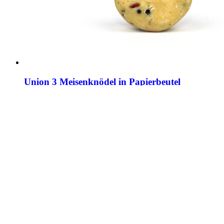
Union 3 Meisenknödel in Papierbeutel
from
2,37
€
You save:
Includes 7% tax
Add to cart
Details