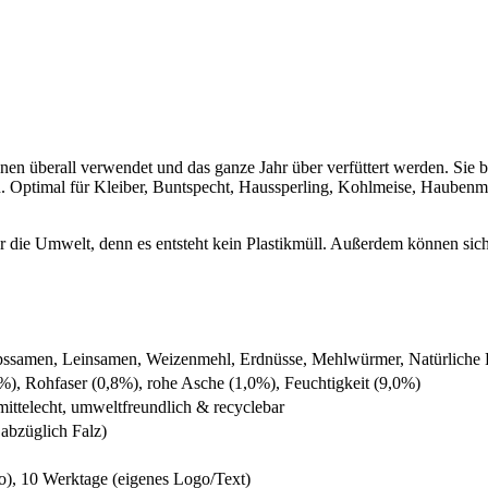
 überall verwendet und das ganze Jahr über verfüttert werden. Sie be
ptimal für Kleiber, Buntspecht, Haussperling, Kohlmeise, Haubenmeise
ür die Umwelt, denn es entsteht kein Plastikmüll. Außerdem können sich
apssamen, Leinsamen, Weizenmehl, Erdnüsse, Mehlwürmer, Natürliche Fa
0%), Rohfaser (0,8%), rohe Asche (1,0%), Feuchtigkeit (9,0%)
mittelecht, umweltfreundlich & recyclebar
abzüglich Falz)
), 10 Werktage (eigenes Logo/Text)