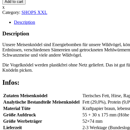
Add to cart
x
Category:
SHOPS XXL
Description
Description
Unsere Meisenknödel sind Energiebomben für unsere Wildvögel, können
Erdnüssen, verschiedenen Sämereien und getrockneten Mehlwürmern. O
Schwanzmeise und viele andere Wildvögel.
Die Vogelknödel werden plastikfrei ohne Netz geliefert. Das ist gut f
Knödeln picken.
Infos:
Zutaten Meisenknödel
Tierisches Fett, Hirse, R
Analytische Bestandteile Meisenknödel
Fett (29,0%), Protein (9,
Material Tüte
Kraftpapier braun, lebens
Größe Aufdruck
55 + 30 x 175 mm (Höhe 
Größe Werbeträger
52×74 mm
Lieferzeit
2-3 Werktage (Bundeslogo