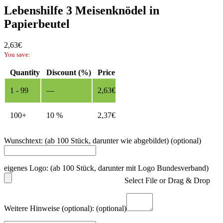
Lebenshilfe 3 Meisenknödel in
Papierbeutel
2,63
€
You save:
Quantity
Discount (%)
Price
1 - 99
—
2,63
€
100+
10 %
2,37
€
Wunschtext: (ab 100 Stück, darunter wie abgebildet)
(optional)
eigenes Logo: (ab 100 Stück, darunter mit Logo Bundesverband)
Select File or Drag & Drop
Weitere Hinweise (optional):
(optional)