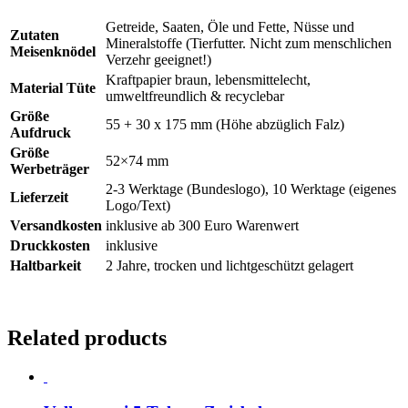
Getreide, Saaten, Öle und Fette, Nüsse und
Zutaten
Mineralstoffe (Tierfutter. Nicht zum menschlichen
Meisenknödel
Verzehr geeignet!)
Kraftpapier braun, lebensmittelecht,
Material Tüte
umweltfreundlich & recyclebar
Größe
55 + 30 x 175 mm (Höhe abzüglich Falz)
Aufdruck
Größe
52×74 mm
Werbeträger
2-3 Werktage (Bundeslogo), 10 Werktage (eigenes
Lieferzeit
Logo/Text)
Versandkosten
inklusive ab 300 Euro Warenwert
Druckkosten
inklusive
Haltbarkeit
2 Jahre, trocken und lichtgeschützt gelagert
Related products