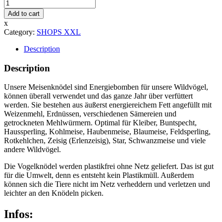
Lebenshilfe
3
Add to cart
Meisenknödel
x
in
Category:
SHOPS XXL
Papierbeutel
quantity
Description
Description
Unsere Meisenknödel sind Energiebomben für unsere Wildvögel,
können überall verwendet und das ganze Jahr über verfüttert
werden. Sie bestehen aus äußerst energiereichem Fett angefüllt mit
Weizenmehl, Erdnüssen, verschiedenen Sämereien und
getrockneten Mehlwürmern. Optimal für Kleiber, Buntspecht,
Haussperling, Kohlmeise, Haubenmeise, Blaumeise, Feldsperling,
Rotkehlchen, Zeisig (Erlenzeisig), Star, Schwanzmeise und viele
andere Wildvögel.
Die Vogelknödel werden plastikfrei ohne Netz geliefert. Das ist gut
für die Umwelt, denn es entsteht kein Plastikmüll. Außerdem
können sich die Tiere nicht im Netz verheddern und verletzen und
leichter an den Knödeln picken.
Infos: