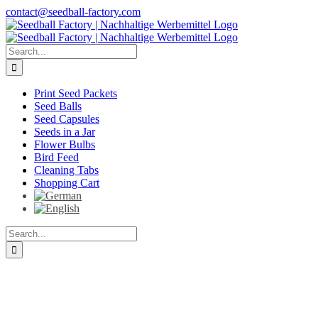
Skip
contact@seedball-factory.com
to
content
Search
for:
Print Seed Packets
Seed Balls
Seed Capsules
Seeds in a Jar
Flower Bulbs
Bird Feed
Cleaning Tabs
Shopping Cart
Search
for: