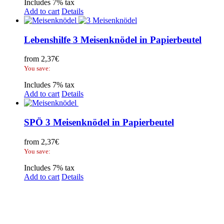
Includes 7% tax
Add to cart
Details
Lebenshilfe 3 Meisenknödel in Papierbeutel
from
2,37
€
You save:
Includes 7% tax
Add to cart
Details
SPÖ 3 Meisenknödel in Papierbeutel
from
2,37
€
You save:
Includes 7% tax
Add to cart
Details
Legal Disclosure | Terms and Conditions
Privacy Policy
Promotional Seed Packets
Sustainable Giveaways: Advertising that takes root!