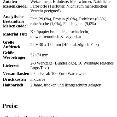
Zutaten
Weizenmehl, Erdnüsse, Mehlwürmer, Natürliche
Meisenknödel
Farbstoffe (Tierfutter. Nicht zum menschlichen
Verzehr geeignet!)
Analytische
Fett (29,0%), Protein (9,0%), Rohfaser (0,8%),
Bestandteile
rohe Asche (1,0%), Feuchtigkeit (9,0%)
Meisenknödel
Kraftpapier braun, lebensmittelecht,
Material Tüte
umweltfreundlich & recyclebar
Größe
55 + 30 x 175 mm (Höhe abzüglich Falz)
Aufdruck
Größe
52×74 mm
Werbeträger
2-3 Werktage (Bundeslogo), 10 Werktage (eigenes
Lieferzeit
Logo/Text)
Versandkosten
inklusive ab 100 Euro Warenwert
Druckkosten
inklusive
Haltbarkeit
2 Jahre, trocken und lichtgeschützt gelagert
Preis: