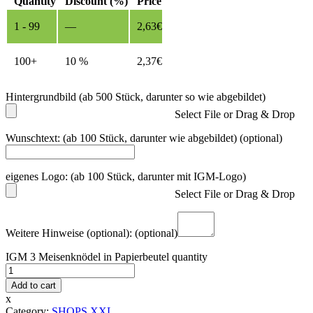
Quantity
Discount (%)
Price
1 - 99
—
2,63
€
100+
10 %
2,37
€
Hintergrundbild (ab 500 Stück, darunter so wie abgebildet)
Select File or Drag & Drop
Wunschtext: (ab 100 Stück, darunter wie abgebildet)
(optional)
eigenes Logo: (ab 100 Stück, darunter mit IGM-Logo)
Select File or Drag & Drop
Weitere Hinweise (optional):
(optional)
IGM 3 Meisenknödel in Papierbeutel quantity
Add to cart
x
Category:
SHOPS XXL