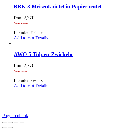
BRK 3 Meisenknödel in Papierbeutel
from
2,37
€
You save:
Includes 7% tax
Add to cart
Details
AWO 5 Tulpen-Zwiebeln
from
2,37
€
You save:
Includes 7% tax
Add to cart
Details
Legal Disclosure | Terms and Conditions
Privacy Policy
Promotional Seed Packets
Sustainable Giveaways: Advertising that takes root!
Page load link