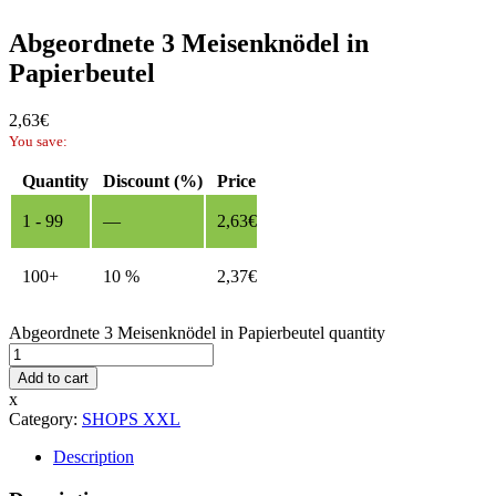
Abgeordnete 3 Meisenknödel in
Papierbeutel
2,63
€
You save:
Quantity
Discount (%)
Price
1 - 99
—
2,63
€
100+
10 %
2,37
€
Abgeordnete 3 Meisenknödel in Papierbeutel quantity
Add to cart
x
Category:
SHOPS XXL
Description