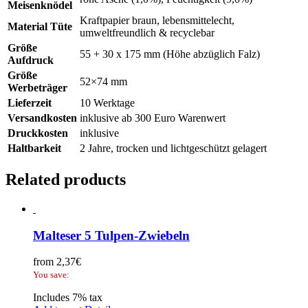
Meisenknödel
Kraftpapier braun, lebensmittelecht,
Material Tüte
umweltfreundlich & recyclebar
Größe
55 + 30 x 175 mm (Höhe abzüglich Falz)
Aufdruck
Größe
52×74 mm
Werbeträger
Lieferzeit
10 Werktage
Versandkosten
inklusive ab 300 Euro Warenwert
Druckkosten
inklusive
Haltbarkeit
2 Jahre, trocken und lichtgeschützt gelagert
Related products
Malteser 5 Tulpen-Zwiebeln
from
2,37
€
You save:
Includes 7% tax