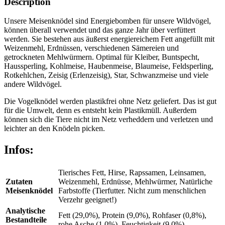
Description
Unsere Meisenknödel sind Energiebomben für unsere Wildvögel,
können überall verwendet und das ganze Jahr über verfüttert
werden. Sie bestehen aus äußerst energiereichem Fett angefüllt mit
Weizenmehl, Erdnüssen, verschiedenen Sämereien und
getrockneten Mehlwürmern. Optimal für Kleiber, Buntspecht,
Haussperling, Kohlmeise, Haubenmeise, Blaumeise, Feldsperling,
Rotkehlchen, Zeisig (Erlenzeisig), Star, Schwanzmeise und viele
andere Wildvögel.
Die Vogelknödel werden plastikfrei ohne Netz geliefert. Das ist gut
für die Umwelt, denn es entsteht kein Plastikmüll. Außerdem
können sich die Tiere nicht im Netz verheddern und verletzen und
leichter an den Knödeln picken.
Infos:
Tierisches Fett, Hirse, Rapssamen, Leinsamen,
Zutaten
Weizenmehl, Erdnüsse, Mehlwürmer, Natürliche
Meisenknödel
Farbstoffe (Tierfutter. Nicht zum menschlichen
Verzehr geeignet!)
Analytische
Fett (29,0%), Protein (9,0%), Rohfaser (0,8%),
Bestandteile
rohe Asche (1,0%), Feuchtigkeit (9,0%)