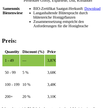
Perserklee Gorby, Esparsette, Dill, Koriander
Samenmix
BIO-Zertifikat Saatgut-Herkunft:
Download
Bienenwiese
Langanhaltende Blütenpracht durch
blütenreiche Honigpflanzen
Zusammensetzung entspricht den
Anforderungen für die Honigbrache
Preis:
Quantity
Discount (%)
Price
1 - 49
—
3,87
€
50 - 99
5 %
3,68
€
100 - 199
10 %
3,48
€
200+
20 %
3,10
€