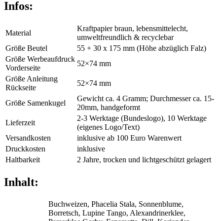
Infos:
Kraftpapier braun,
lebensmittelecht,
Material
umweltfreundlich & recyclebar
Größe Beutel
55 + 30 x 175 mm (Höhe abzüglich Falz)
Größe Werbeaufdruck
52×74 mm
Vorderseite
Größe Anleitung
52×74 mm
Rückseite
Gewicht ca. 4 Gramm; Durchmesser ca. 15-
Größe Samenkugel
20mm, handgeformt
2-3 Werktage (Bundeslogo), 10 Werktage
Lieferzeit
(eigenes Logo/Text)
Versandkosten
inklusive ab 100 Euro Warenwert
Druckkosten
inklusive
Haltbarkeit
2 Jahre, trocken und lichtgeschützt gelagert
Inhalt:
Buchweizen, Phacelia Stala, Sonnenblume,
Borretsch, Lupine Tango, Alexandrinerklee,