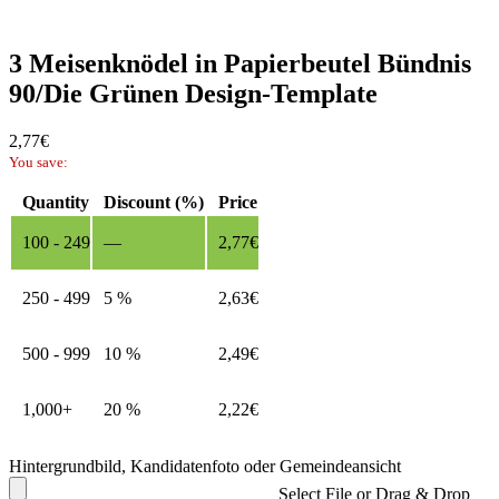
3 Meisenknödel in Papierbeutel Bündnis
90/Die Grünen Design-Template
2,77
€
You save:
Quantity
Discount (%)
Price
100 - 249
—
2,77
€
250 - 499
5 %
2,63
€
500 - 999
10 %
2,49
€
1,000+
20 %
2,22
€
Hintergrundbild, Kandidatenfoto oder Gemeindeansicht
Select File or Drag & Drop