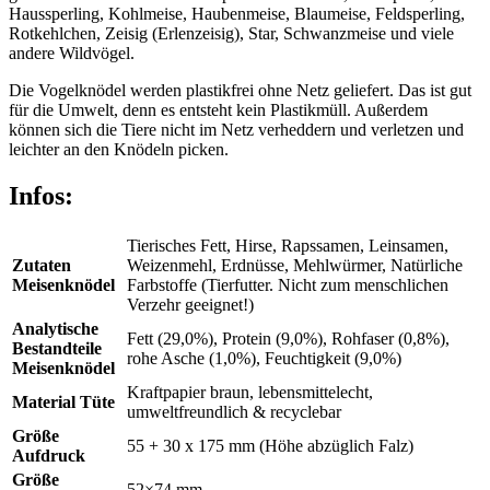
Haussperling, Kohlmeise, Haubenmeise, Blaumeise, Feldsperling,
Rotkehlchen, Zeisig (Erlenzeisig), Star, Schwanzmeise und viele
andere Wildvögel.
Die Vogelknödel werden plastikfrei ohne Netz geliefert. Das ist gut
für die Umwelt, denn es entsteht kein Plastikmüll. Außerdem
können sich die Tiere nicht im Netz verheddern und verletzen und
leichter an den Knödeln picken.
Infos:
Tierisches Fett, Hirse, Rapssamen, Leinsamen,
Zutaten
Weizenmehl, Erdnüsse, Mehlwürmer, Natürliche
Meisenknödel
Farbstoffe (Tierfutter. Nicht zum menschlichen
Verzehr geeignet!)
Analytische
Fett (29,0%), Protein (9,0%), Rohfaser (0,8%),
Bestandteile
rohe Asche (1,0%), Feuchtigkeit (9,0%)
Meisenknödel
Kraftpapier braun, lebensmittelecht,
Material Tüte
umweltfreundlich & recyclebar
Größe
55 + 30 x 175 mm (Höhe abzüglich Falz)
Aufdruck
Größe
52×74 mm